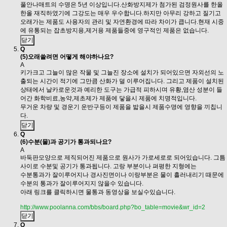
풀안나매트의 수명은 5년 이상입니다.산화방지제가 첨가된 검정원사를 한올
한올 재직하였기에 그강도는 매우 우수합니다.하지만 아무리 강하고 질기고
오래가는 제품도 사용자의 관리 및 자연환경에 따라 차이가 큽니다.현재 시중
에 유통되는 잡초방지용,제거용 제품들중에 영구적인 제품은 없습니다.
닫기
Q
(5)오래쓸려면 어떻게 해야하나요?
A
키가크고 그늘이 많은 작물 및 그늘진 장소에 설치가 되어있으면 자외선의 노
출되는 시간이 적기에 그만큼 산화가 덜 이루어집니다. 그리고 제품이 설치된
상태에서 날카로운것과 예리한 도구는 가급적 피하시며 유황,염산 성분이 들
어간 화학비료,농약,제초제가 제품에 닿을시 제품에 치명적입니다.
무거운 차량 및 경운기 운반구등이 제품을 밟을시 제품수명에 영향을 끼칩니
다.
닫기
Q
(6)수분(물)과 공기가 통과되나요?
A
바둑판모양으로 제직되어진 제품으로 원사가 가로세로로 되어있습니다. 그틈
사이로 수분및 공기가 통과됩니다. 고랑 부분이나 펴평한 지형에는
수분통과가 잘이루어지나 경사진면이나 이랑부분은 물이 흘러내리기 때문에
수분의 통과가 잘이루어지지 않을수 있습니다.
아래 링크를 클릭하시면 물통과 동영상을 보실수있습니다.
http://www.poolanna.com/bbs/board.php?bo_table=movie&wr_id=2
닫기
Q