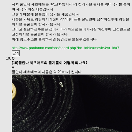
저희 풀안나 제초매트는 uv(산화방지제)가 첨가가된 원사를 워터직기를 통하
여 제직 되어진 제품입니다.
그렇기 때문에 올풀림이 생기는 제품입니다.
제품을 가위로 컷팅하시기전에 opp테이프를 절단면에 접착하신후에 컷팅을
하시면 올풀림이 방지가 됩니다.
그리고 절단하신부분은 접어서 아래쪽으로 들어가게끔 하신후에 고정핀으로
고정하시면 올풀림이 방지가 됩니다.
아래 링크주소를 클릭하시면 동영상을 보실수있습니다.
http://www.poolanna.com/bbs/board.php?bo_table=movie&wr_id=7
닫기
Q
(10)풀안나 제초매트의 롤지름이 어떻게 되나요?
A
풀안나 제초매트의 지름은 약 21cm가 됩니다.