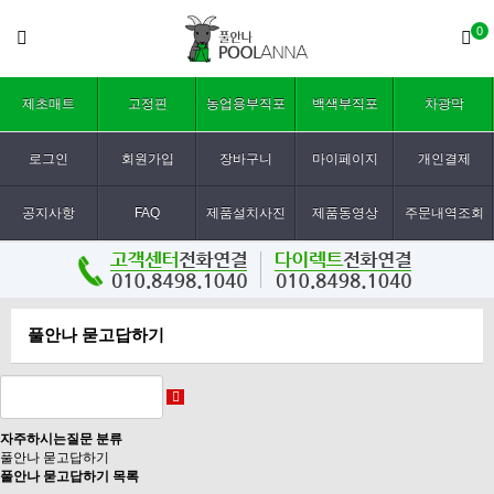
0
제초매트
고정핀
농업용부직포
백색부직포
차광막
로그인
회원가입
장바구니
마이페이지
개인결제
공지사항
FAQ
제품설치사진
제품동영상
주문내역조회
풀안나 묻고답하기
자주하시는질문 분류
풀안나 묻고답하기
풀안나 묻고답하기 목록