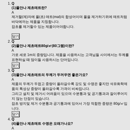
Q
(1)풀안나 제초매트란?
A
제거할(제)자에 풀(초) 매트(mat)의 합성어이며 풀을 제거하기위에 매트처럼
바닥에까는 제품을 지칭합니다.
잡초를 제거할수 있는 제품이어야합니다.
닫기
Q
(2)풀안나 제초매트80g/㎡(80그램)이란?
A
가로 세로 1m의 중량입니다. 제품을 사용하시는 고객님들 사이에서는 두께를
표현하실 때 많이들 사용하시는 단어입니다.
닫기
Q
(3)풀안나 제초매트의 두께가 두꺼우면 좋은가요?
A
제품의 두께가 두껍고 중량이 올라갈수록 강도 및 수명은 좋지만 석유화학제
품의 특성상 중량이 올라갈수록 가격이 비싸집니다.
그리고 설치 및 제거시 어려움이 있으며 수분통과 및 공기통과과 잘이루어지
지 않는 단점이 있습니다.
잡초 방지및 제거 수분통과 공기통과에 있어서 가장 적합한 중량은 80g/㎡입
니다.
닫기
Q
(4)풀안나 제초매트 수명은 오래가나요?
A