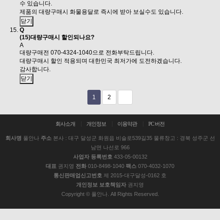
수 있습니다.
제품의 대량구매시 화물용달로 즉시에 받아 보실수도 있습니다.
닫기
Q
(15)대량구매시 할인되나요?
A
대량구매전 070-4324-1040으로 전화부탁드립니다.
대량구매시 할인 적용되며 대한민국 최저가에 도전하겠습니다.
감사합니다.
닫기
1
2
회사소개
개인정보
이용약관
PC 버전
회사명
풀안나
주소
본사 : 대구 달성군 화원읍 비슬로539길35 물류창고 : 경북 성주군 선
남면 나선로 966
사업자 등록번호
433-05-00132
대표
권지영
전화
010-8498-1040
팩스
070-4032-1070
통신판매업신고번호
제 2015-대구달성-0162 호
개인정보 보호책임자
권지영
Copyright © 풀안나. All Rights Reserved.